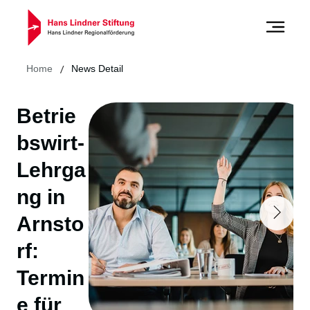
/
Home
News Detail
Betrie
bswirt-
Lehrga
ng in
Arnsto
rf:
Termin
e für