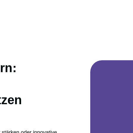
rn:
tzen
t stärken oder innovative