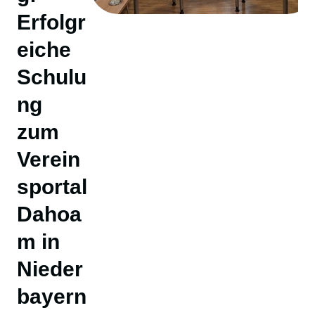
Erfolgr
eiche
Schulu
ng
zum
Verein
sportal
Dahoa
m in
Nieder
bayern