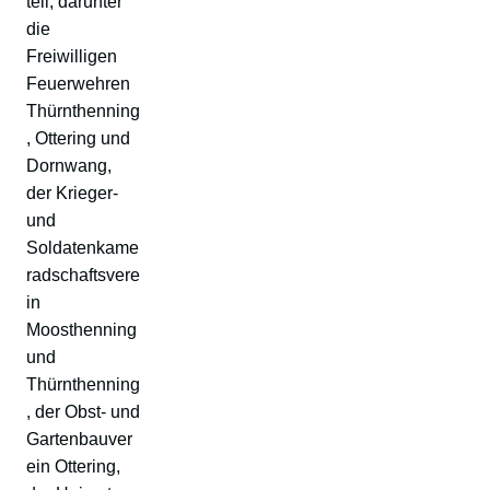
teil, darunter
die
Freiwilligen
Feuerwehren
Thürnthenning
, Ottering und
Dornwang,
der Krieger-
und
Soldatenkame
radschaftsvere
in
Moosthenning
und
Thürnthenning
, der Obst- und
Gartenbauver
ein Ottering,