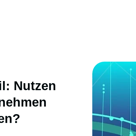
l: Nutzen
ernehmen
cen?