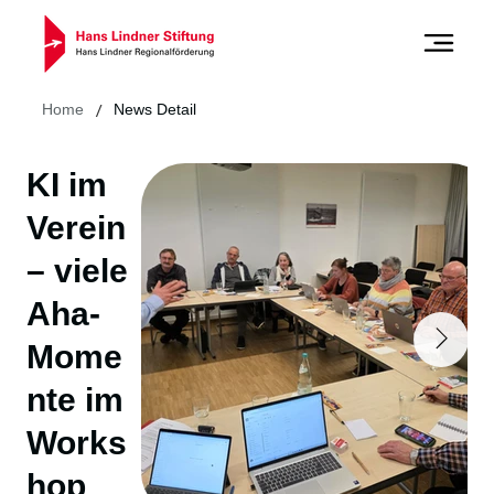
/
Home
News Detail
KI im
Verein
– viele
Aha-
Mome
nte im
Works
hop