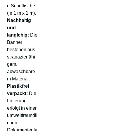
e Schultische
(je 1 m x 1 m).
Nachhaltig
und
langlebig:
Die
Banner
bestehen aus
strapazierfähi
gem,
abwaschbare
m Material.
Plastikfrei
verpackt:
Die
Lieferung
erfolgt in einer
umweltfreundli
chen
Dokumententa