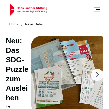
/
Home
News Detail
Neu:
Das
SDG-
Puzzle
zum
Auslei
hen
17.