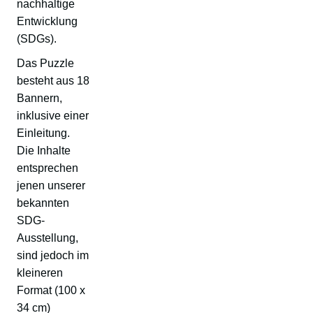
nachhaltige
Entwicklung
(SDGs).
Das Puzzle
besteht aus 18
Bannern,
inklusive einer
Einleitung.
Die Inhalte
entsprechen
jenen unserer
bekannten
SDG-
Ausstellung,
sind jedoch im
kleineren
Format (100 x
34 cm)