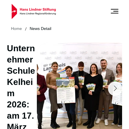
/
Home
News Detail
Untern
ehmer
Schule
Kelhei
m
2026:
am 17.
März