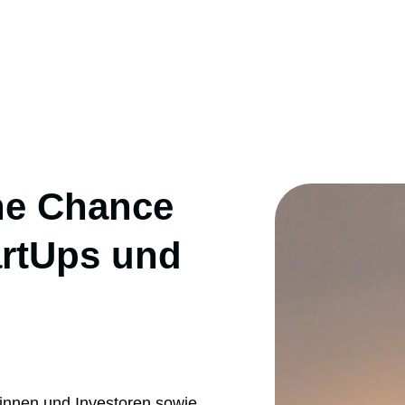
ne Chance
artUps und
innen und Investoren sowie