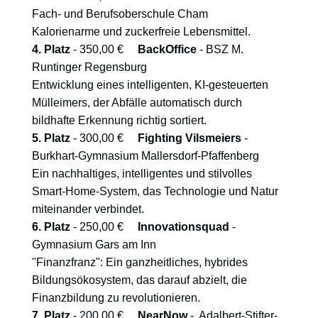
Fach- und Berufsoberschule Cham
Kalorienarme und zuckerfreie Lebensmittel.
4. Platz
- 350,00 €
BackOffice
- BSZ M.
Runtinger Regensburg
Entwicklung eines intelligenten, KI-gesteuerten
Mülleimers, der Abfälle automatisch durch
bildhafte Erkennung richtig sortiert.
5. Platz
- 300,00 €
Fighting Vilsmeiers
-
Burkhart-Gymnasium Mallersdorf-Pfaffenberg
Ein nachhaltiges, intelligentes und stilvolles
Smart-Home-System, das Technologie und Natur
miteinander verbindet.
6. Platz
- 250,00 €
Innovationsquad
-
Gymnasium Gars am Inn
"Finanzfranz": Ein ganzheitliches, hybrides
Bildungsökosystem, das darauf abzielt, die
Finanzbildung zu revolutionieren.
7. Platz
- 200,00 €
NearNow
- Adalbert-Stifter-