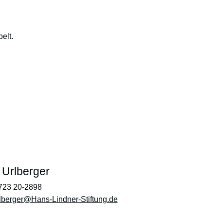
elt.
e Urlberger
8723 20-2898
rlberger@Hans-Lindner-Stiftung.de