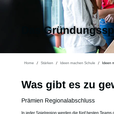
Das Gründungssp
/
/
/
Home
Stärken
Ideen machen Schule
Ideen 
Was gibt es zu g
Prämien Regionalabschluss
In jeder Spielregion werden die fünf besten Teams d